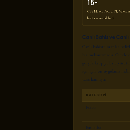
15+
CS2 Major, Dota 2 TI, Valoran
harita ve round bazlı
Canlı Bahis ve Canlı
Canlı bahiste oranlar belir
bir mekanizmadır. Günde or
gerçek krupiyelerle yürütü
için ayrı bir uygulama ind
tasarlanmıştır.
KATEGORI
Futbol
Basketbol