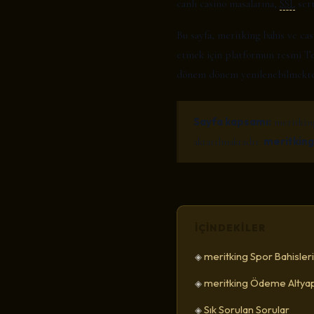
canlı casino masalarına,
SSL
sert
Bu sayfa, meritking bahis ve ca
etmek için platformun resmi Tel
dönem dönem yenilenebilmekte
Sayfa kapsamı:
meritking
meritking 
aktarılmaktadır.
İÇINDEKILER
meritking Spor Bahisleri
meritking Ödeme Altyapı
Sık Sorulan Sorular