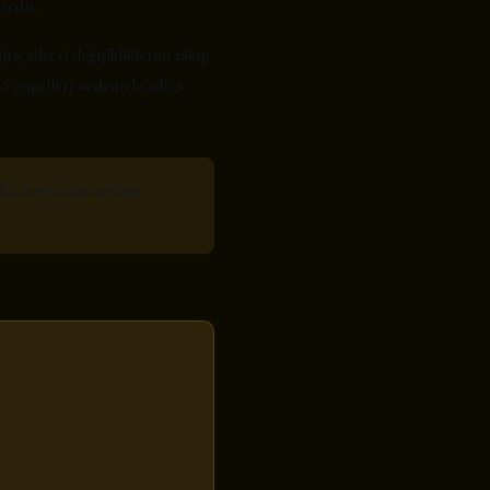
tedir.
iriş adresi değişikliklerini takip
NS engelleri nedeniyle adres
lik boyutu bu sayfada