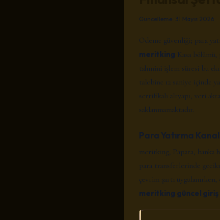
Güncelleme: 31 Mayıs 2026
Ödeme güvenliği; para yatı
meritking
Kasa bölümü, p
tahmini işlem süresi bu ek
talebine 12 saniye içinde y
sertifikalı altyapı, veri a
saklanmamaktadır.
Para Yatırma Kanalla
meritking, Papara, banka h
para transferlerinde gecikm
çevrim şartı uygulanırken, 
meritking güncel giriş