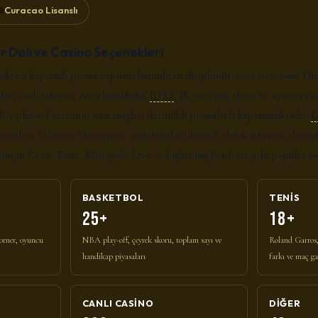
Curacao Lisanslı
or Dalı ve Casino Seçenekleri
de en kapsamlı piyasa yapısını barındıran disiplindir. 2025-26 sezonu Tü
ları canlı takipte; Asya handikabı,
BTTS
, ilk yarı/maç skoru ve oyuncu öz
A play-off serisinin tüm maçları derinlikli piyasalarla kapsanmaktadır.
E
ional ve Valorant Champions müsabakaları düzenli olarak takvime alınmak
ing'in Crazy Time, Monopoly Live ve Lightning Roulette gibi popüler oyu
BASKETBOL
TENIS
25+
18+
korner, oyuncu
NBA play-off, çeyrek skoru, toplam sayı ve
Roland Garros,
handikap piyasaları
farkı ve maç ga
CANLI CASINO
DIĞER