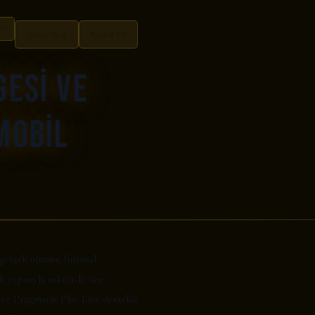
8+
Giriş Yap
Kayıt Ol
gesi Ve
Mobil
gerçek olması; finansal
ek yapısıyla sektörde öne
g ve Pragmatic Play Live destekli