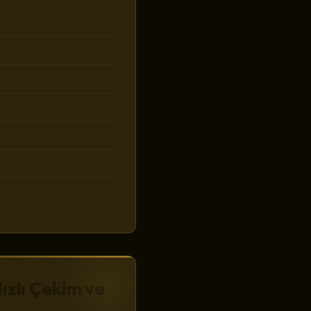
ızlı Çekim ve